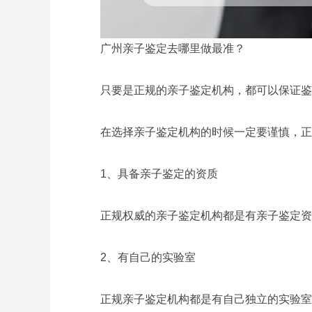
广州亲子鉴定去哪里做最准？
只要是正规的亲子鉴定机构，都可以保证鉴
在选择亲子鉴定机构的时候一定要谨慎，正
1、具备亲子鉴定的资质
正规权威的亲子鉴定机构都是有亲子鉴定资质
2、有自己的实验室
正规亲子鉴定机构都是有自己独立的实验室的