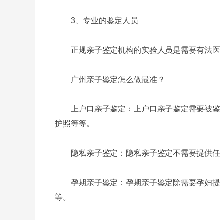
3、专业的鉴定人员
正规亲子鉴定机构的实验人员是需要有法医物
广州亲子鉴定怎么做最准？
上户口亲子鉴定：上户口亲子鉴定需要被鉴定
护照等等。
隐私亲子鉴定：隐私亲子鉴定不需要提供任何
孕期亲子鉴定：孕期亲子鉴定除需要孕妇提供
等。