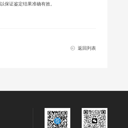
以保证鉴定结果准确有效。
返回列表