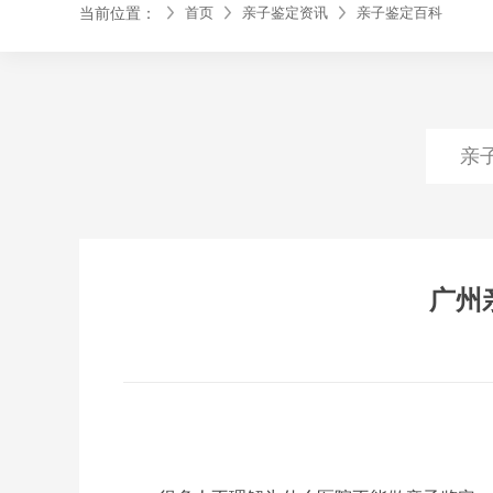
当前位置：
首页
亲子鉴定资讯
亲子鉴定百科
亲
广州