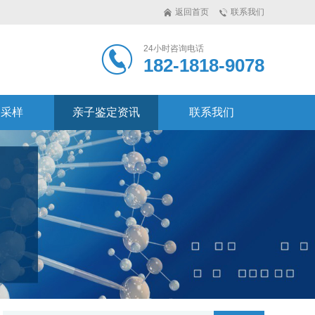
返回首页
联系我们
24小时咨询电话
182-1818-9078
定采样
亲子鉴定资讯
联系我们