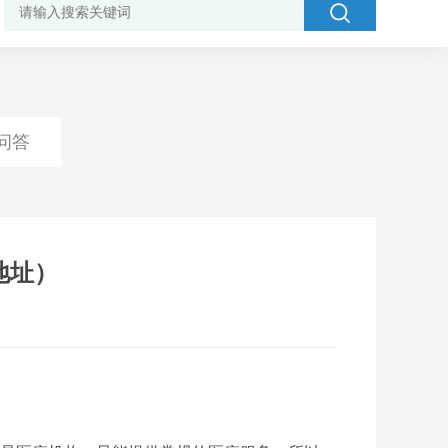
问答
地址）