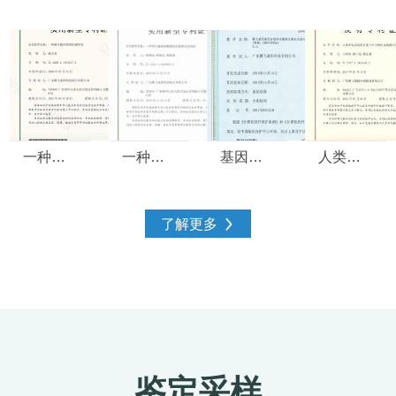
天河区、白云
区、黄埔区、
沙区，番禺区
花都区、增城
区、从化区。 
州DNA亲子鉴
一种便于操作的基因 测序仪
一种用于磁珠核酸提取 的装置与试剂盒
基因分型样本数 据及报告自动化管理软件
人类亲权鉴定用多重 PCR引物组及检测方法
中心主要提供
DNA鉴定服务
询，包括：入
了解更多
亲子鉴定咨询
上户口亲子鉴
咨询、...
鉴定采样