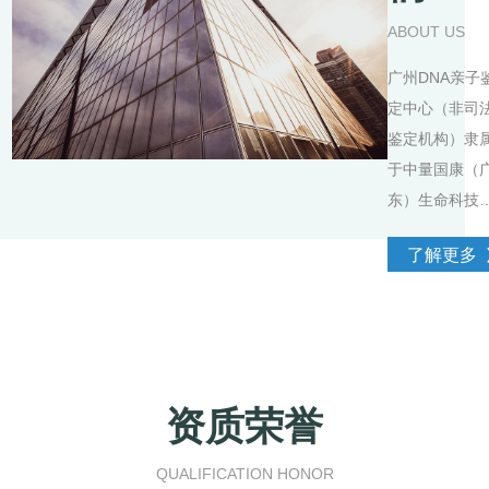
ABOUT US
广州DNA亲子
定中心（非司
鉴定机构）隶
于中量国康（
东）生命科技
展有限公司的
了解更多
公司，是一家
门提供亲子鉴
咨询服务机构
广州DNA亲子
定中心主要服
资质荣誉
于广州市内，
如：越秀区、
QUALIFICATION HONOR
珠区、荔湾区